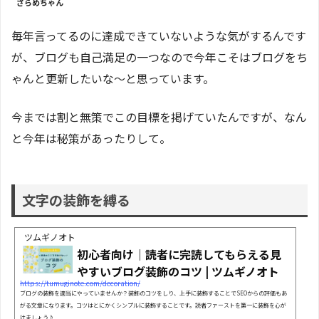
ざらめちゃん
毎年言ってるのに達成できていないような気がするんです
が、ブログも自己満足の一つなので今年こそはブログをち
ゃんと更新したいな〜と思っています。
今までは割と無策でこの目標を掲げていたんですが、なん
と今年は秘策があったりして。
文字の装飾を縛る
ツムギノオト
初心者向け｜読者に完読してもらえる見
やすいブログ装飾のコツ | ツムギノオト
https://tumuginote.com/decoration/
ブログの装飾を適当にやっていませんか？装飾のコツをしり、上手に装飾することでSEOからの評価もあ
がる文章になります。コツはとにかくシンプルに装飾することです。読者ファーストを第一に装飾を心が
けましょう♪