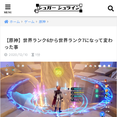
ホーム
ゲーム
原神
【原神】世界ランク6から世界ランク7になって変わ
った事
2020/12/10
1分