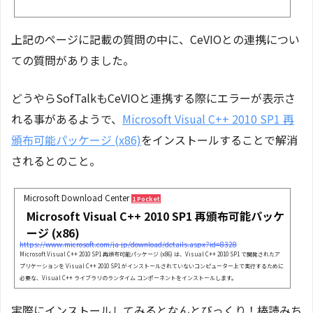
上記のページに記載の質問の中に、CeVIOとの連携につい
ての質問がありました。
どうやらSofTalkもCeVIOと連携する際にエラーが表示さ
れる事があるようで、
Microsoft Visual C++ 2010 SP1 再
頒布可能パッケージ (x86)
をインストールすることで解消
されるとのこと。
Microsoft Download Center
1 Pocket
Microsoft Visual C++ 2010 SP1 再頒布可能パッケ
ージ (x86)
https://www.microsoft.com/ja-jp/download/details.aspx?id=8328
Microsoft Visual C++ 2010 SP1 再頒布可能パッケージ (x86) は、Visual C++ 2010 SP1 で開発されたア
プリケーションを Visual C++ 2010 SP1 がインストールされていないコンピューター上で実行するために
必要な、Visual C++ ライブラリのランタイム コンポーネントをインストールします。
実際にインストールしてみるとなんとびっくり！棒読みち