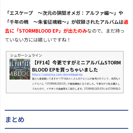
「エスケープ 〜次元の狭間オメガ：アルファ編〜」や
「千年の暁 〜朱雀征魂戦〜」が収録されたアルバムは
過
去に「STORMBLOOD EP」が出たのみ
なので、まだ持っ
ていない方には嬉しいですね！
シュガーシュライン
【FF14】今更ですがミニアルバムSTORM
BLOOD EPを買っちゃいました
https://satojinja.com/stormblood-ep
皆さん音楽聴いてますか？FF14はたくさんのアルバムが発売されていて、先月もミ
ニアルバム「STORMBLOOD EP」が配信開始となりました。今更ながら私も購入し
てみたので、イチオシの楽曲等をご紹介します。STORMBLOOD EPとはSTORMBLO
OD EPはFF14の拡張パッケージ「STORMBLOOD 紅蓮のリベレーター」で実装され
た楽曲のうち、既存アルバムの未収録分8曲が収録されたミニアルバムです。販売方
法が配信限定になっているので、各種音楽配信サイトにて購入する事ができます。
公式サイトによるとmora、レコチョク、iTunes storeでの配信と書いて...
まとめ