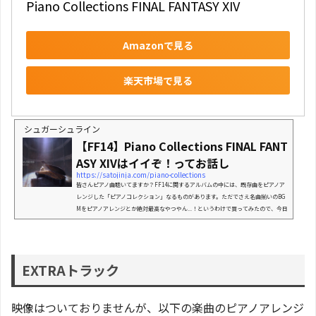
Piano Collections FINAL FANTASY XIV
Amazonで見る
楽天市場で見る
シュガーシュライン
【FF14】Piano Collections FINAL FANT
ASY XIVはイイぞ！ってお話し
https://satojinja.com/piano-collections
皆さんピアノ曲聴いてますか？FF14に関するアルバムの中には、既存曲をピアノア
レンジした「ピアノコレクション」なるものがあります。ただでさえ名曲揃いのBG
Mをピアノアレンジとか絶対最高なやつやん...！というわけで買ってみたので、今日
はFF14のピアノアレンジアルバム「Piano Collections FINAL FANTASY XIV」を
ご紹介します。(function(b,c,f,g,a,d,e){b.MoshimoAffiliateObject=a;b=b||functi
on(){arguments.currentScript=c.currentScript||c.scripts;(b.q=b.q||).push
(arguments)};c.getElementById(a)||(d=c.createElement(...
EXTRAトラック
映像はついておりませんが、以下の楽曲のピアノアレンジ