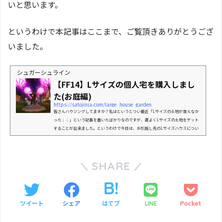
いと思います。
というわけで本記事はここまで、ご覧頂きありがとうござ
いました。
シュガーシュライン
【FF14】Lサイズの個人宅を購入しまし
た(お庭編)
https://satojinja.com/large_house_garden
皆さんハウジングしてますか？私はというとつい最近「Lサイズの土地が買えなか
った；；」という記事を書いたばかりなのですが、運よくLサイズの土地をゲット
することが出来ました。というわけで今日は、お引越し先のLサイズハウスについ
てご紹介します。Lサイズの土地とは以前の記事でも紹介した、ハウジングエリアで
利用できるもののうち一番大きなサイズの土地です。ハウジングは現在4都市にそれ
ぞれ独自のものが用意されており、1つの都市につき108個のLサイズ用土地があり
ます。計算してみたところ1つのサーバーにつき432個ものLサ...
SHARE
ツイート
シェア
はてブ
Pocket
LINE