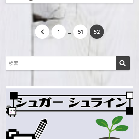
1
…
51
52