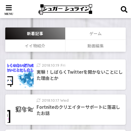
新着記事
ゲーム
イイ物紹介
動画編集
2018.10.19 Fri
実験！しばらくTwitterを開かないことにし
た理由とか
2018.10.17 Wed
Fortniteのクリエイターサポートに落選し
たお話